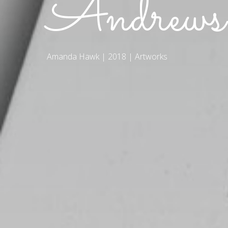
Andrews
Amanda Hawk | 2018 | Artworks