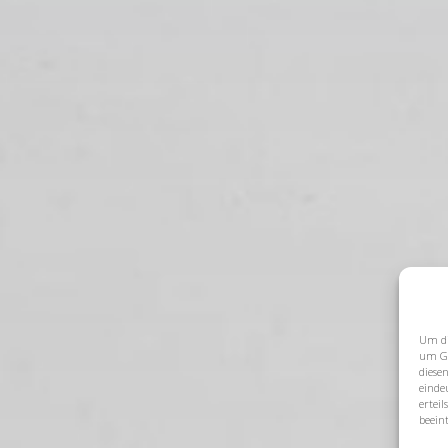
Um di
um Ge
diese
einde
ertei
beein