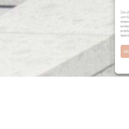
Um di
um Ge
diese
einde
ertei
beein
AK